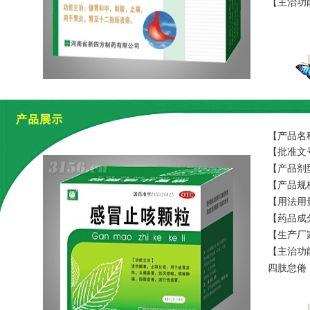
【主治功
【产品名
【批准文号
【产品剂
【产品规格】
【用法用
【药品成
为蔗糖
【生产厂
【主治功
四肢怠倦