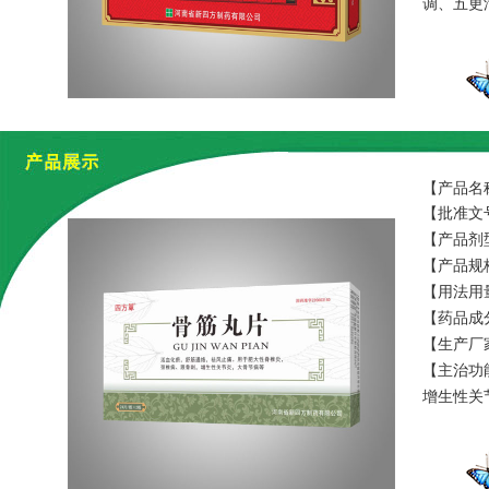
调、五更
炎、肠功
【产品名
【批准文号
【产品剂
【产品规格
【用法用
【药品成
膝、秦艽
【生产厂
【主治功
增生性关