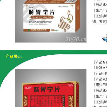
【药品成
白芍、延
【生产厂
【主治功
调、五更
炎、肠功
【产品名
【批准文号
【产品剂
【产品规格
【用法用
【药品成
白芍、延
【生产厂
【主治功