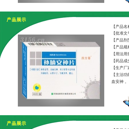
【产品名
【批准文号
【产品剂
【产品规格
【用法用
【药品成
合欢皮、
【生产厂
【主治功
血安神 。