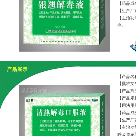
【药品成
油。辅料
【生产厂
【主治功
痛。
【产品名
【批准文号
【产品剂
【产品规格】
【用法用
【药品成
根、知母
【生产厂
【主治功
呼吸道感