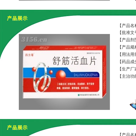
【产品名
【批准文号
【产品剂
【产品规格】
【用法用
【药品成
寄生、自
【生产厂
【主治功
【产品名