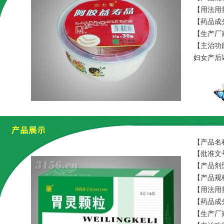
【用法用
【药品成
料为蔗糖
【生产厂
【主治功
妇女产后
【产品名
【批准文号
【产品剂
【产品规格
【用法用
【药品成
【生产厂