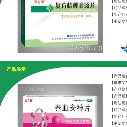
【用法用
【药品成
粉、硬脂
【生产厂
【主治功
【产品名
【批准文号
【产品剂
【产品规格
【用法用
【药品成
【生产厂
【主治功