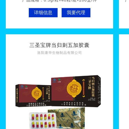
产品规格：
0.3g/粒×40粒/瓶×200盒/件
详细信息
我要代理
三圣宝牌当归刺五加胶囊
洛阳康华生物制品有限公司