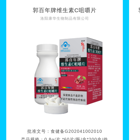
郭百年牌维生素C咀嚼片
洛阳康华生物制品有限公司
批准文号：
食健备G202041002010
产品规格：
0.8g/片 *60片/瓶/盒*200盒/件