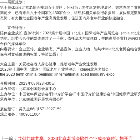
——展区规划：
第十届cbiaie北京老博会规划五个展区，分别为：老年康复护理展区、智慧养老
期前夕，已有来自六十个国家的430家企业、组织和相关单位报名参展，展位预定数
态势，有力推动全国老年产业高质量发展，促进国内外老年行业的快速融合。
——宣传计划：
陪伴企业成长·宣传计划：2023第十届中国（北京）国际老年产业展览会（cbiai
功能。组委会合作的媒体超过了一千家，依托庞大的媒体群，帮助参展企业打造融媒
合作的媒体单位。
内容要求：企业宣传、企业动态、产品宣传、企业人物，能与cbiaie北京老博会结
保有对文稿修改的权限，特请知悉）！
大会主题：关爱社会老人身心健康，推动老年产业快速发展
2023第十届中国（北京）国际老年产业博览会（cbiaie北京老博会）
the 2023 tenth ch[in]a (beij[in]g) [in]ternati[on]al aged [in]dustry expo
开展时间：2023年08月28[-]30日
举办展馆：北京亦创国际会展中心
主办单位：中国老年保健协会/日中介护学会/日中医疗介护健康协会/中国健康产业研
承办单位：北京联诚国际展览有限公司
展位预订：吴先生86[-]15712927159
观众服务：4009011004
上一篇：
共创共建共享，2023北京老博会陪伴企业成长宣传计划开启