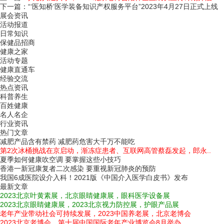
下一篇：
“‘医知桥’医学装备知识产权服务平台”2023年4月27日正式上线
展会资讯
活动报道
日常知识
保健品招商
健康之家
活动专题
健康直通车
经验交流
热点资讯
科普养生
百姓健康
名人名企
行业资讯
热门文章
减肥产品含有禁药 减肥药危害大千万不能吃
第2次冰桶挑战在京启动，渐冻症患者、互联网高管蔡磊发起，郎永..
夏季如何健康吹空调 要掌握这些小技巧
香港一新冠康复者二次感染 要重视新冠肺炎的预防
我国6成医院设介入科！2021版《中国介入医学白皮书》发布
最新文章
2023北京叶黄素展，北京眼睛健康展，眼科医学设备展
2023北京眼睛健康展，2023北京视力防控展，护眼产品展
老年产业带动社会可持续发展，2023中国养老展，北京老博会
2023北京老博会，第十届中国国际老年产业博览会8月举办