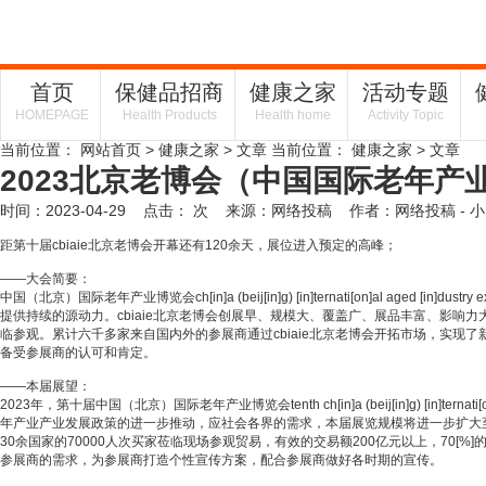
首页
保健品招商
健康之家
活动专题
HOMEPAGE
Health Products
Health home
Activity Topic
当前位置：
网站首页
>
健康之家
> 文章
当前位置：
健康之家
> 文章
2023北京老博会（中国国际老年产
时间：2023-04-29 点击：
次
来源：网络投稿 作者：网络投稿
- 小
距第十届cbiaie北京老博会开幕还有120余天，展位进入预定的高峰；
——大会简要：
中国（北京）国际老年产业博览会ch[in]a (beij[in]g) [in]ternati[on]a
提供持续的源动力。cbiaie北京老博会创展早、规模大、覆盖广、展品丰富、影
临参观。累计六千多家来自国内外的参展商通过cbiaie北京老博会开拓市场，实
备受参展商的认可和肯定。
——本届展望：
2023年，第十届中国（北京）国际老年产业博览会tenth ch[in]a (beij[in]g) [in]
年产业产业发展政策的进一步推动，应社会各界的需求，本届展览规模将进一步扩大至
30余国家的70000人次买家莅临现场参观贸易，有效的交易额200亿元以上，7
参展商的需求，为参展商打造个性宣传方案，配合参展商做好各时期的宣传。