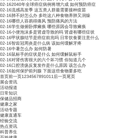
02-16
2040年全球癌症病例将增六成 如何预防癌症
02-16
流感高发季 这五类人群最需要接种疫苗
02-16
肺不好怎么办 多吃这八种食物养肺又润燥
02-16
哪些人容易得痛风 预防痛风的方法
02-16
学生做俯卧撑瘫痪 哪些原因会导致瘫痪
02-16
小便泡沫多是肾虚导致的吗 肾虚有哪些症状
02-16
甲状腺结节是癌症前兆吗 日常饮食要注意什么
02-16
智齿冠周炎是什么病 该如何缓解牙疼
02-16
中暑怎么办 如何防暑
02-16
鼠标手的症状是什么 如何缓解鼠标手
02-16
对肾伤害很大的六个坏习惯 你知道几个
02-16
口腔溃疡反复发作是什么原因 该怎么办
02-16
如何保护前列腺 下面这些食物要多吃
首页
前一页
1
2
3
4
5
6
7
8
9
10
11
后一页
尾页
展会资讯
活动报道
日常知识
保健品招商
健康之家
活动专题
健康直通车
经验交流
热点资讯
科普养生
百姓健康