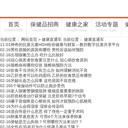
首页
保健品招商
健康之家
活动专题
HOMEPAGE
Health Products
Health home
Activity Topic
当前位置：
网站首页
>
健康直通车
当前位置：
健康直通车
11-01
神奇的抗衰元素HGH给你健康与财富---数邦数字抗衰共享平台
02-16
男性尿频的原因有哪些 男性应该如何预防
02-16
出现咳嗽怎么办 吃什么比较好
02-16
冠心病患者饮食要注意什么 冠心病饮食原则
02-16
颈椎病有哪些症状 颈椎病预防方法
02-16
饮食不当消化不良怎么办 如何缓解消化不良
02-16
乙肝患者可以吃鸡蛋吗 乙肝的饮食禁忌有哪些
02-16
牙龈出血怎么回事 这些原因不容忽视
02-16
5个瑜伽动作可以防止跑步受伤
02-16
老人咳嗽警惕慢阻肺 吸烟是最重要的病因
02-16
肝癌精准治疗获突破 注意肝癌早期7个信号
02-16
嗓子冒烟疼是心梗前兆 如何才能预防心肌梗死
02-16
为什么会得湿疹 湿疹会传染吗
02-16
混合痔是什么意思 得了痔疮一定要手术吗
02-16
卵巢早衰危害大 可用4个方法来保养卵巢
02-16
便秘是怎么疾病？可用哪些方法来治疗？
02-16
女性在35岁后为什么怀孕几率会下降？