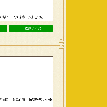
瘕痞块，中风偏瘫，跌打损伤。
收藏该产品
滞血瘀，胸痹心痛，胸闷憋气，心悸