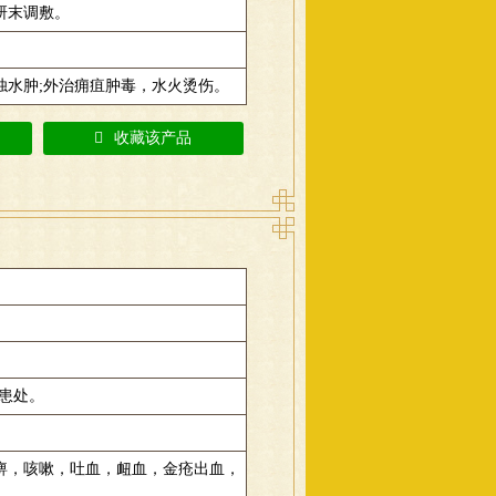
，研末调敷。
浊水肿;外治痈疽肿毒，水火烫伤。
收藏该产品
敷患处。
痹，咳嗽，吐血，衄血，金疮出血，