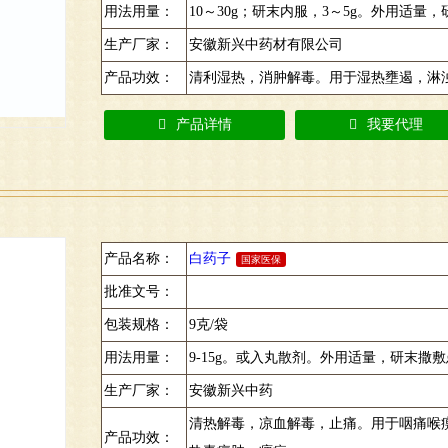
用法用量：
10～30g；研末内服，3～5g。外用适量
生产厂家：
安徽新兴中药材有限公司
产品功效：
清利湿热，消肿解毒。用于湿热壅遏，淋
产品详情
我要代理
产品名称：
白药子
国家医保
批准文号：
包装规格：
9克/袋
用法用量：
9-15g。或入丸散剂。外用适量，研末撒
生产厂家：
安徽新兴中药
清热解毒，凉血解毒，止痛。用于咽痛喉
产品功效：