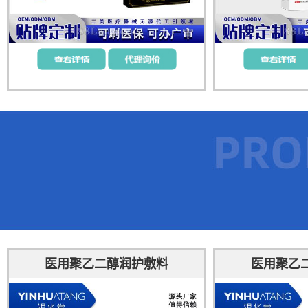
医用聚乙二醇润护敷料
医用聚乙