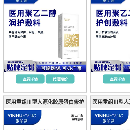
医用重组Ⅲ型人源化胶原蛋白修护
医用重组Ⅲ型人
凝胶