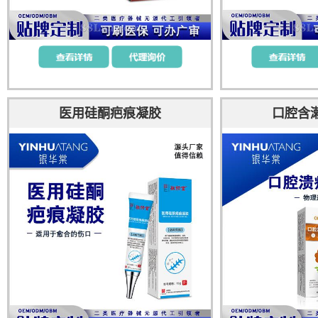
医用硅酮疤痕凝胶
口腔含