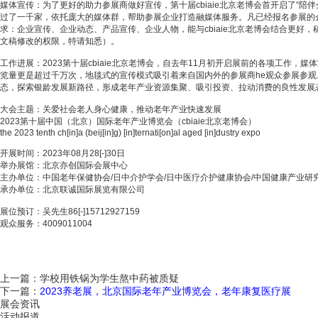
媒体宣传：为了更好的助力参展商做好宣传，第十届cbiaie北京老博会首开启了“
过了一千家，依托庞大的媒体群，帮助参展企业打造融媒体服务。凡已经报名参展的
求：企业宣传、企业动态、产品宣传、企业人物，能与cbiaie北京老博会结合更好
文稿修改的权限，特请知悉）。
工作进展：2023第十届cbiaie北京老博会，自去年11月初开启展前的各项工作
览量更是超过千万次，地毯式的宣传模式吸引着来自国内外的参展商he观众参展参观
态，探索银龄发展新路径，形成老年产业资源集聚、吸引投资、拉动消费的良性发展
大会主题：关爱社会老人身心健康，推动老年产业快速发展
2023第十届中国（北京）国际老年产业博览会（cbiaie北京老博会）
the 2023 tenth ch[in]a (beij[in]g) [in]ternati[on]al aged [in]dustry expo
开展时间：2023年08月28[-]30日
举办展馆：北京亦创国际会展中心
主办单位：中国老年保健协会/日中介护学会/日中医疗介护健康协会/中国健康产业研
承办单位：北京联诚国际展览有限公司
展位预订：吴先生86[-]15712927159
观众服务：4009011004
上一篇：
学校用铁锅为学生熬中药被质疑
下一篇：
2023养老展，北京国际老年产业博览会，老年康复医疗展
展会资讯
活动报道