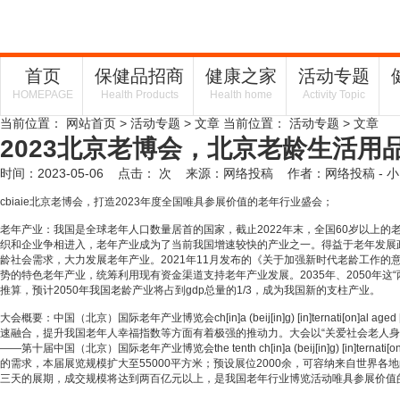
首页
保健品招商
健康之家
活动专题
HOMEPAGE
Health Products
Health home
Activity Topic
当前位置：
网站首页
>
活动专题
> 文章
当前位置：
活动专题
> 文章
2023北京老博会，北京老龄生活用
时间：2023-05-06 点击：
次
来源：网络投稿 作者：网络投稿
- 小
cbiaie北京老博会，打造2023年度全国唯具参展价值的老年行业盛会；
老年产业：我国是全球老年人口数量居首的国家，截止2022年末，全国60岁以上
织和企业争相进入，老年产业成为了当前我国增速较快的产业之一。得益于老年发展
龄社会需求，大力发展老年产业。2021年11月发布的《关于加强新时代老龄工作
势的特色老年产业，统筹利用现有资金渠道支持老年产业发展。2035年、2050年
推算，预计2050年我国老龄产业将占到gdp总量的1/3，成为我国新的支柱产业。
大会概要：中国（北京）国际老年产业博览会ch[in]a (beij[in]g) [in]ternati
速融合，提升我国老年人幸福指数等方面有着极强的推动力。大会以“关爱社会老人
——第十届中国（北京）国际老年产业博览会the tenth ch[in]a (beij[in]g) [in]t
的需求，本届展览规模扩大至55000平方米；预设展位2000余，可容纳来自世界
三天的展期，成交规模将达到两百亿元以上，是我国老年行业博览活动唯具参展价值