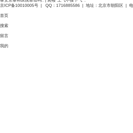
泰安京泰和医院靠谱吗..
|
爬楼“上气不接下气”..
京ICP备10010005号
| QQ：1716885586 | 地址：北京市朝阳区 | 电话
首页
搜索
留言
我的