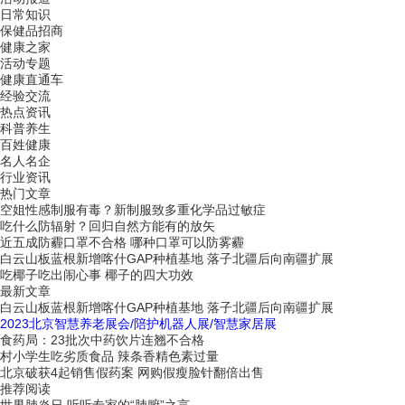
日常知识
保健品招商
健康之家
活动专题
健康直通车
经验交流
热点资讯
科普养生
百姓健康
名人名企
行业资讯
热门文章
空姐性感制服有毒？新制服致多重化学品过敏症
吃什么防辐射？回归自然方能有的放矢
近五成防霾口罩不合格 哪种口罩可以防雾霾
白云山板蓝根新增喀什GAP种植基地 落子北疆后向南疆扩展
吃椰子吃出闹心事 椰子的四大功效
最新文章
白云山板蓝根新增喀什GAP种植基地 落子北疆后向南疆扩展
2023北京智慧养老展会/陪护机器人展/智慧家居展
食药局：23批次中药饮片连翘不合格
村小学生吃劣质食品 辣条香精色素过量
北京破获4起销售假药案 网购假瘦脸针翻倍出售
推荐阅读