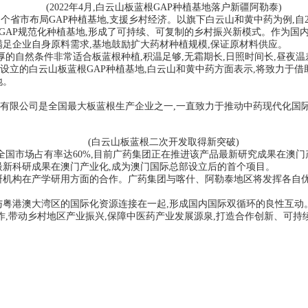
(2022年4月,白云山板蓝根GAP种植基地落户新疆阿勒泰)
个省市布局GAP种植基地,支援乡村经济。以旗下白云山和黄中药为例,自20
)等GAP规范化种植基地,形成了可持续、可复制的乡村振兴新模式。作为国
满足企业自身原料需求,基地鼓励扩大药材种植规模,保证原材料供应。
厚的自然条件非常适合板蓝根种植,积温足够,无霜期长,日照时间长,昼夜
立的白云山板蓝根GAP种植基地,白云山和黄中药方面表示,将致力于借
地。
有限公司是全国最大板蓝根生产企业之一,一直致力于推动中药现代化国
(白云山板蓝根二次开发取得新突破)
国市场占有率达60%,目前广药集团正在推进该产品最新研究成果在澳门产
最新科研成果在澳门产业化,成为澳门国际总部设立后的首个项目。
科研机构在产学研用方面的合作。广药集团与喀什、阿勒泰地区将发挥各自
与粤港澳大湾区的国际化资源连接在一起,形成国内国际双循环的良性互动
作,带动乡村地区产业振兴,保障中医药产业发展源泉,打造合作创新、可