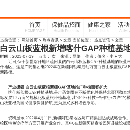
首页
保健品招商
健康之家
活动
HOMEPAGE
Health Products
Health home
Activit
当前位置：
网站首页
>
热点资讯
> 文章
当前位置：
热点资讯
> 文章
白云山板蓝根新增喀什GAP种植基
时间：2023-07-19 点击：
次
来源：网络 作者：佚名
- 小
+ 大
近日,位于新疆喀什地区疏附县的白云山板蓝根GAP种植基地的板蓝
什地区。这是广药集团继2022年在新疆阿勒泰启动万亩白云山板蓝根G
新路径。
产业援疆 白云山板蓝根新疆GAP基地推广种植面积扩大
喀什板蓝根GAP种植基地,是广药集团在不断优化并保持北疆阿勒泰
标发展1.2万亩的规模化板蓝根种植基地,以“企业+科技+合作社+农户”
山板蓝根为国民健康保健护航,更为振兴乡村增色添彩。
资料显示,2022年4月11日,新疆阿勒泰地区与广药集团达成战
哈医特色诊疗等方面开展产业合作。其中,在新疆阿勒泰哈巴河县建设板