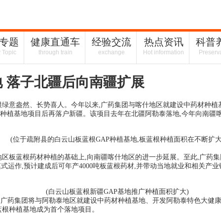
专题
健康直通车
经验交流
热点资讯
科普
y Topic
through train
exchange
Hot information
Preserv
地 落子北疆后向南疆扩展
根绿意盎然、长势喜人。今年以来,广药集团与喀什地区就建设中药材种植
AP种植基地项目后再落户新疆。该项目去年在北疆阿勒泰落地,今年向南疆
(位于疏附县的白云山板蓝根GAP种植基地,板蓝根种植面积在不断扩大
地区板蓝根药材种植的基础上,向南疆喀什地区的进一步延展。至此,广药集
的模式运作,预计建成后可年产4000吨板蓝根药材,并带动当地就业和相关
(白云山板蓝根新疆GAP基地推广种植面积扩大)
略合作。广药集团将与阿勒泰地区就建设中药材种植基地、开发阿勒泰特色大
蓝根种植基地成为首个落地项目。