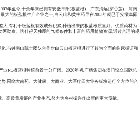
03年至今,十余年来已拥有安徽阜阳(板蓝根)、广东清远(穿心莲)、河南
内最大的板蓝根生产企业之一,白云山和黄中药早在2003年就已于安徽阜阳
温差大,有利于板蓝根有效成分积累,种植出来的板蓝根质量好。优质药材为
助阿勒泰、喀什得天独厚的气候条件和丰富的药用植物资源,通过合理的规
际化,与钟南山院士团队合作对白云山板蓝根进行了较为全面的临床循证和
业化,板蓝根种植前景十分广阔。2020年初,广药集团在澳门设立国际总
优势,围绕大南药、大健康、大商业、大医疗四大业务板块进行全方位的合
。
持续、高质量发展的产业生态,努力为乡村振兴作出新的更大贡献。