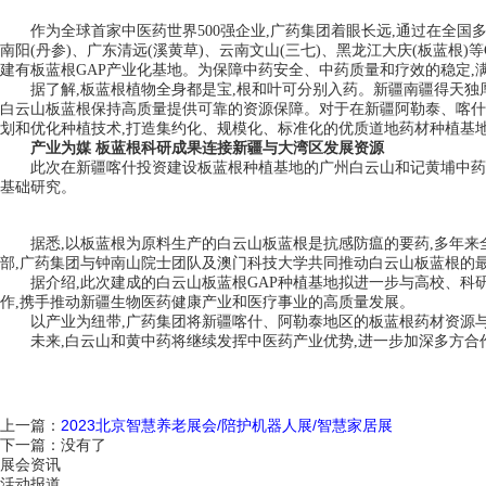
作为全球首家中医药世界500强企业,广药集团着眼长远,通过在全国多
南阳(丹参)、广东清远(溪黄草)、云南文山(三七)、黑龙江大庆(板蓝根
建有板蓝根GAP产业化基地。为保障中药安全、中药质量和疗效的稳定,
据了解,板蓝根植物全身都是宝,根和叶可分别入药。新疆南疆得天独
白云山板蓝根保持高质量提供可靠的资源保障。对于在新疆阿勒泰、喀什设
划和优化种植技术,打造集约化、规模化、标准化的优质道地药材种植基
产业为媒 板蓝根科研成果连接新疆与大湾区发展资源
此次在新疆喀什投资建设板蓝根种植基地的广州白云山和记黄埔中药
基础研究。
据悉,以板蓝根为原料生产的白云山板蓝根是抗感防瘟的要药,多年来全
部,广药集团与钟南山院士团队及澳门科技大学共同推动白云山板蓝根的
据介绍,此次建成的白云山板蓝根GAP种植基地拟进一步与高校、
作,携手推动新疆生物医药健康产业和医疗事业的高质量发展。
以产业为纽带,广药集团将新疆喀什、阿勒泰地区的板蓝根药材资源
未来,白云山和黄中药将继续发挥中医药产业优势,进一步加深多方合
上一篇：
2023北京智慧养老展会/陪护机器人展/智慧家居展
下一篇：没有了
展会资讯
活动报道