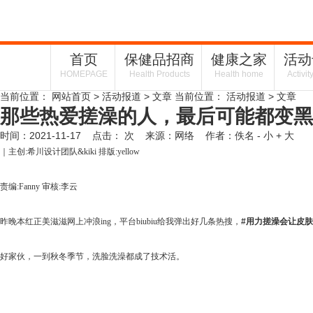
首页
保健品招商
健康之家
活动
HOMEPAGE
Health Products
Health home
Activit
当前位置：
网站首页
>
活动报道
> 文章
当前位置：
活动报道
> 文章
那些热爱搓澡的人，最后可能都变黑
时间：2021-11-17 点击：
次
来源：网络 作者：佚名
- 小
+ 大
｜主创:希川设计团队&kiki 排版:yellow
责编:Fanny 审核:李云
昨晚本红正美滋滋网上冲浪ing，平台biubiu给我弹出好几条热搜，
#用力搓澡会让皮肤
好家伙，一到秋冬季节，洗脸洗澡都成了技术活。