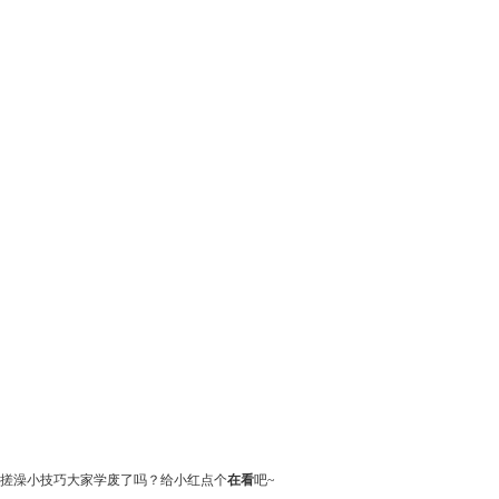
搓澡小技巧大家学废了吗？给小红点个
在看
吧~