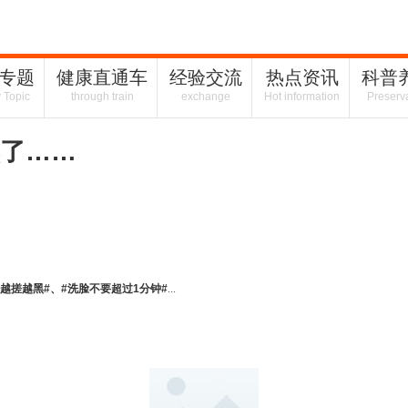
专题
健康直通车
经验交流
热点资讯
科普
y Topic
through train
exchange
Hot information
Preserv
了……
越搓越黑#、#洗脸不要超过1分钟#
...