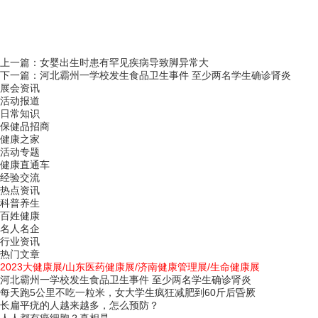
上一篇：
女婴出生时患有罕见疾病导致脚异常大
下一篇：
河北霸州一学校发生食品卫生事件 至少两名学生确诊肾炎
展会资讯
活动报道
日常知识
保健品招商
健康之家
活动专题
健康直通车
经验交流
热点资讯
科普养生
百姓健康
名人名企
行业资讯
热门文章
2023大健康展/山东医药健康展/济南健康管理展/生命健康展
河北霸州一学校发生食品卫生事件 至少两名学生确诊肾炎
每天跑5公里不吃一粒米，女大学生疯狂减肥到60斤后昏厥
长扁平疣的人越来越多，怎么预防？