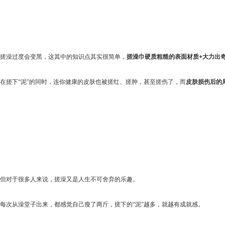
搓澡过度会变黑，这其中的知识点其实很简单，
搓澡巾硬质粗糙的表面材质
+
大力出
在搓下“泥”的同时，连你健康的皮肤也被搓红、搓肿，甚至搓伤了，而
皮肤损伤后的
但对于很多人来说，搓澡又是人生不可舍弃的乐趣。
每次从澡堂子出来，都感觉自己瘦了两斤，搓下的“泥”越多，就越有成就感。