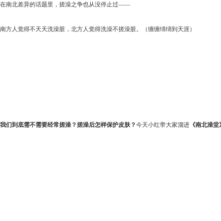
在南北差异的话题里，搓澡之争也从没停止过——
南方人觉得不天天洗澡脏，北方人觉得洗澡不搓澡脏。（缠缠绵绵到天涯）
我们到底需不需要经常搓澡？搓澡后怎样保护皮肤？
今天小红带大家溜进
《南北澡堂